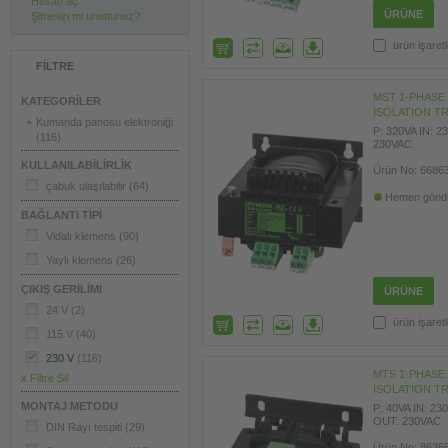
Hesap aç
ÜRÜNE
Şifrenizi mi unuttunuz?
ürün işaret
FILTRE
MST 1-PHASE
KATEGORILER
ISOLATION 
+
Kumanda panosu elektroniği
P: 320VA IN: 
(116)
230VAC
KULLANILABILIRLIK
Ürün No: 6686
çabuk ulaşılabilir
(64)
Hemen gönderi
BAĞLANTI TIPI
Vidalı klemens
(90)
Yaylı klemens
(26)
ÇIKIŞ GERILIMI
ÜRÜNE
24 V
(2)
ürün işaret
115 V
(40)
230 V
(116)
MTS 1-PHASE
x Filtre Sil
ISOLATION 
MONTAJ METODU
P: 40VA IN: 23
OUT: 230VAC
DIN Rayı tespiti
(29)
Ürün No: 8636