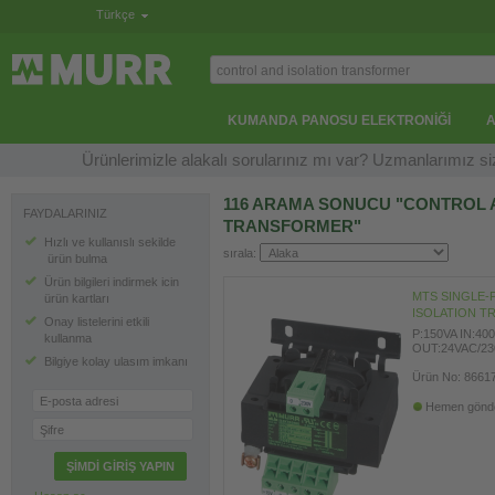
Türkçe
KUMANDA PANOSU ELEKTRONIĞI
Ürünlerimizle alakalı sorularınız mı var? Uzmanlarımız 
116 ARAMA SONUCU "CONTROL 
FAYDALARINIZ
TRANSFORMER"
Hızlı ve kullanıslı sekilde
sırala:
ürün bulma
Ürün bilgileri indirmek icin
MTS SINGLE-
ürün kartları
ISOLATION 
Onay listelerini etkili
P:150VA IN:4
kullanma
OUT:24VAC/2
Bilgiye kolay ulasım imkanı
Ürün No: 8661
E-posta adresi
Hemen gönderi
Şifre
ŞIMDI GIRIŞ YAPIN