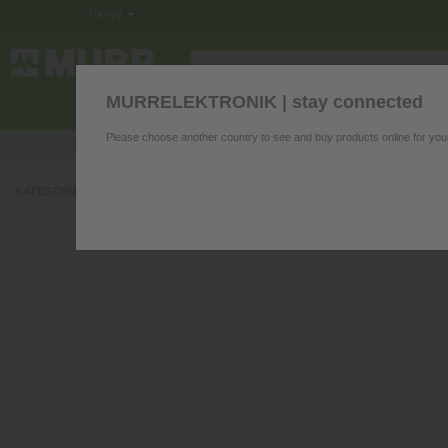
Türkçe
MURRELEKTRONIK | stay connected
KUMANDA PANOSU ELEKTRONIĞI
Please choose another country to see and buy products online for you
Ürünlerimizle alakalı sorularınız mı var? Uzmanlarımız 
›
KATEGORILER