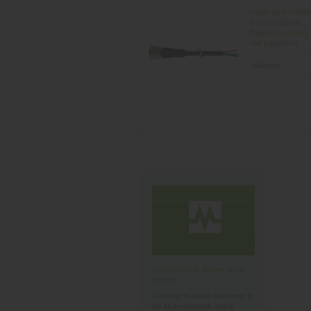
Uçları açık kablol
Flanşlı bağlantı
Bağlantı kabloları
Valf konektörü
Murrelektronik Online Shop
Benefits
Ordering is easier than ever in
the Murrelektronik online