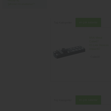
Hesap aç
Şifrenizi mi unuttunuz?
en çok satanlar
Top Kategoriler
MVK Metal
Cube67
IO-Link Devices
Impact67
en çok satanlar
Top Kategoriler