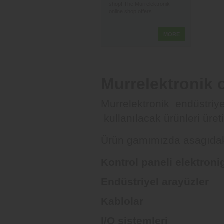
shop! The Murrelektronik
online shop offers...
MORE
Murrelektronik 
Murrelektronik endüstriy
kullanılacak ürünleri üretir
Ürün gamımızda asagıdaki
Kontrol paneli elektroni
Endüstriyel arayüzler
Kablolar
I/O sistemleri