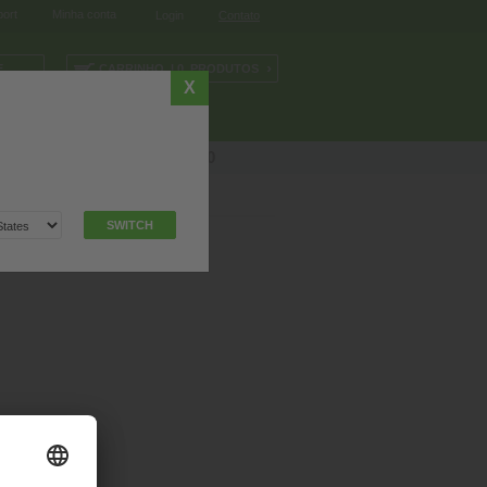
ort
Minha conta
Login
Contato
›
E
CARRINHO | 0 PRODUTOS
›
X
SISTEMAS I/O
o! Contacte-nos
(11) 5632-3000
SWITCH