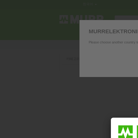
한국어
MURRELEKTRONIK 
제어반 내
Please choose another country to
저희 제품과 관련하
›
카테고리