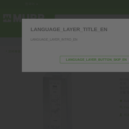
한국어
LANGUAGE_LAYER_TITLE_EN
제어반 내 전기부품
인터페이스
커
LANGUAGE_LAYER_INTRO_EN
저희 제품과 관련하여 질문이 있으시면 문의 주
‹
오버뷰로 가기
LANGUAGE_LAYER_BUTTON_SKIP_EN
MEF
I:16A
Art.No.
무게
원산지
모델 
Ava
Fin
제